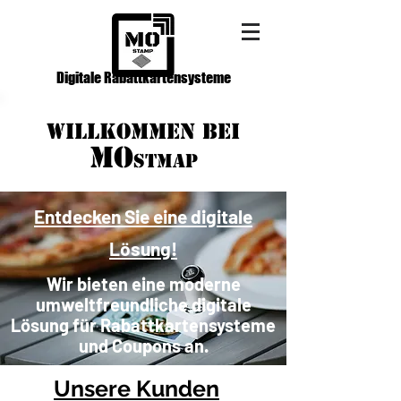
Digitale Rabattkartensysteme
WILLKOMMEN BEI
MO
STMAP
Entdecken Sie eine digitale
Lösung!
Wir bieten eine moderne
umweltfreundliche digitale
Lösung für Rabattkartensysteme
und Coupons an.
Unsere Kunden