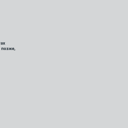
тах
 позже,