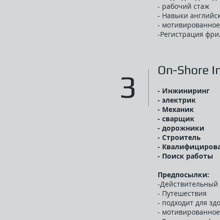
- рабочий стаж
- Навыки английс
- мотивированно
-Регистрация фри
On-Shore I
3
- Инжиниринг
- электрик
- Механик
- сварщик
- дорожники
- Строитель
- Квалифицирова
- Поиск работы
Предпосылки:
-Действительный
- Путешествия
- подходит для зд
- мотивированно