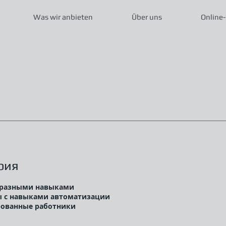
Was wir anbieten
Über uns
Online
рия
с разными навыками
ы с навыками автоматизации
рованные работники