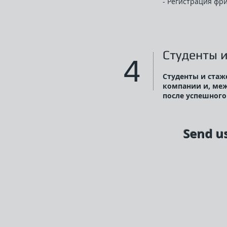
- Регистрация фр
Студенты 
4
Студенты и стаж
компании и, меж
после успешного
Send u