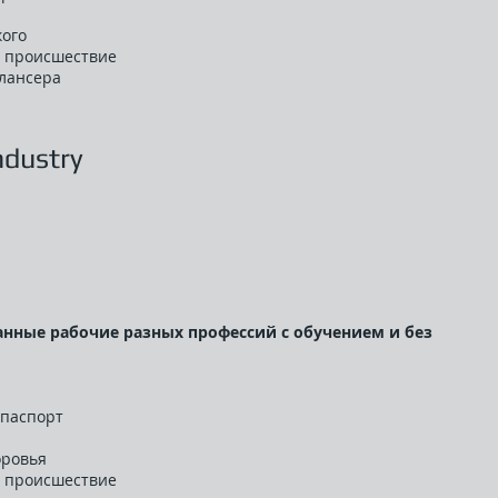
кого
е происшествие
лансера
ndustry
нные рабочие разных профессий с обучением и без
 паспорт
оровья
е происшествие