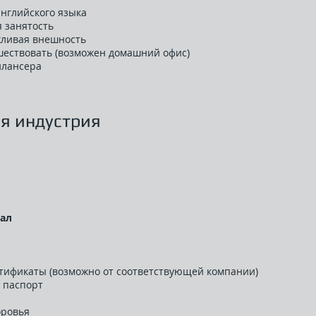
английского языка
я занятость
жливая внешность
ешествовать (возможен домашний офис)
илансера
я индустрия
нал
тификаты (возможно от соответствующей компании)
 паспорт
оровья