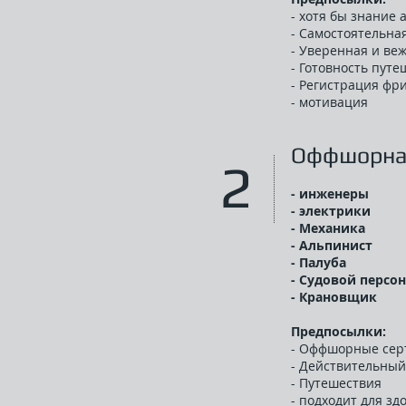
- хотя бы знание 
- Самостоятельна
- Уверенная и ве
- Готовность пут
- Регистрация фр
- мотивация
Оффшорна
2
- инженеры
- электрики
- Механика
- Aльпинист
- Палуба
- Cудовой персо
- Крановщик
Предпосылки:
- Оффшорные сер
- Действительный
- Путешествия
- подходит для зд