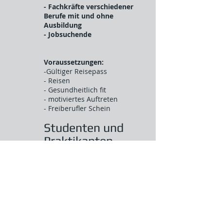
- Fachkräfte verschiedener
Berufe mit und ohne
Ausbildung
- Jobsuchende
Voraussetzungen:
-Gültiger Reisepass
- Reisen
- Gesundheitlich fit
- motiviertes Auftreten
- Freiberufler Schein
Studenten und
Praktikanten
4
Studierende und
Auszubildende haben die
Möglichkeit, sich an
firmeninternen Projekten
zu beteiligen und