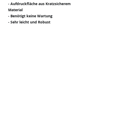
- Aufdruckfläche aus Kratzsicherem
Material
- Benötigt keine Wartung
- Sehr leicht und Robust
- Hochwertig verarbeitet
- Bietet ein
Verschlüsselungssicheres System
Impressum
Support
Datenschutz
AGB
Digitale Stempeltechnologie