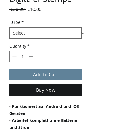
Regular
Sale
 €30.00 
€10.00
Price
Price
Farbe
*
Quantity
*
Add to Cart
Buy Now
- Funktioniert auf Android und iOS
Geräten
- Arbeitet komplett ohne Batterie
und Strom